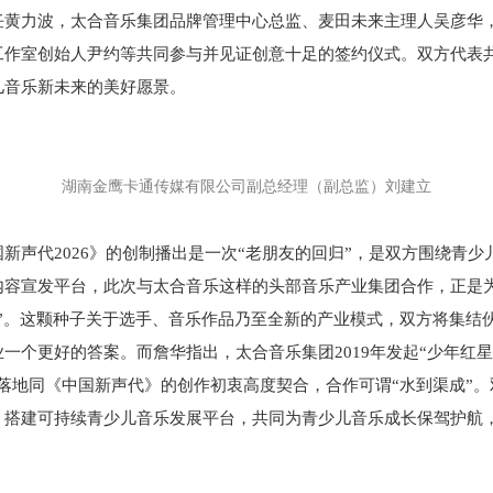
黄力波，太合音乐集团品牌管理中心总监、麦田未来主理人吴彦华，
工作室创始人尹约等共同参与并见证创意十足的签约仪式。双方代表
儿音乐新未来的美好愿景。
湖南金鹰卡通传媒有限公司副总经理（副总监）
刘建立
新声代2026》的创制播出是一次“老朋友的回归”，是双方围绕青
内容宣发平台，此次与太合音乐这样的头部音乐产业集团合作，正是
”。这颗种子关于选手、音乐作品乃至全新的产业模式，双方将集结
个更好的答案。而詹华指出，太合音乐集团2019年发起“少年红星音
落地同《中国新声代》的创作初衷高度契合，合作可谓“水到渠成”
、搭建可持续青少儿音乐发展平台，共同为青少儿音乐成长保驾护航
。