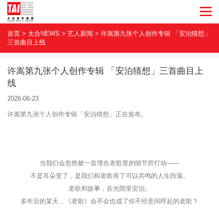
首页
>
太合NEWS
>
艺人新闻
>
许嵩第九张个人创作专辑 「安泊猜想」
三首曲目上线
许嵩第九张个人创作专辑 「安泊猜想」三首曲目上
线
2026-06-23
许嵩第九张个人创作专辑「安泊猜想」正在发布。
当我们会忽然被一首埋在老歌里的细节所打动——
不是耳朵变了，是我们和老歌有了可以共鸣的人生段落。
老歌和故事，在光阴里安泊。
多年后的某天，《老歌》会不会也成了你不经意间哼起的老歌？