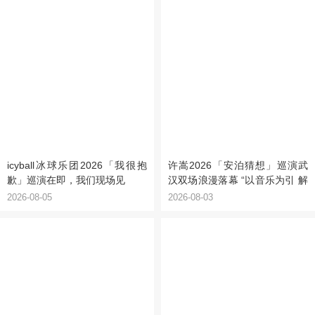
icyball冰球乐团2026「我很抱
许嵩2026「安泊猜想」巡演武
歉」巡演在即，我们现场见
汉双场浪漫落幕 “以音乐为引 解
锁江城记忆”
2026-08-05
2026-08-03