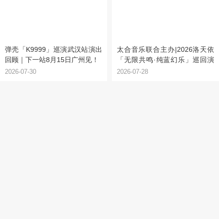
弹壳「K9999」巡演武汉站演出
太合音乐联合主办|2026洛天依
回顾｜下一站8月15日广州见！
「无限共鸣·纯蓝幻乐」巡回演
唱会·上海站嘉宾揭晓&观演须知
2026-07-30
2026-07-28