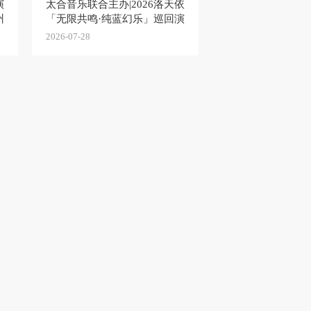
演
太合音乐联合主办|2026洛天依
州
「无限共鸣·纯蓝幻乐」巡回演
唱会·上海站嘉宾揭晓&观演须
2026-07-28
知