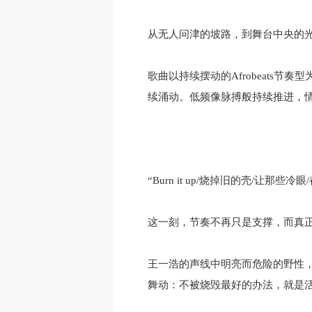
从无人问津的坡路，到舞台中央的光亮
歌曲以持续摆动的Afrobeats节
续涌动。低频像脉搏般持续推进，情
“Burn it up/烧掉旧的壳/让那
这一刻，节奏不再只是支撑，而真
王一浩的声线中明亮而危险的野性
舞动：不被烧毁最好的办法，就是