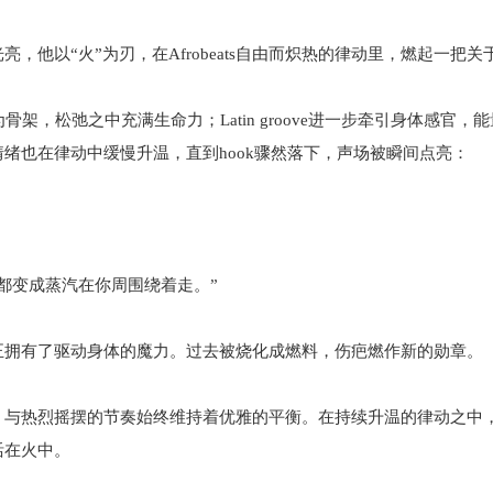
，他以“火”为刃，在Afrobeats自由而炽热的律动里，燃起一把
奏型为骨架，松弛之中充满生命力；Latin groove进一步牵引身体感
绪也在律动中缓慢升温，直到hook骤然落下，声场被瞬间点亮：
些冷眼/都变成蒸汽在你周围绕着走。”
正拥有了驱动身体的魔力。过去被烧化成燃料，伤疤燃作新的勋章。
，与热烈摇摆的节奏始终维持着优雅的平衡。在持续升温的律动之中
活在火中。