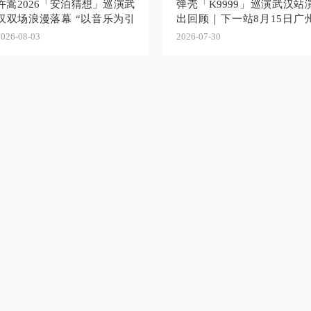
许嵩2026「安泊猜想」巡演武
弹壳「K9999」巡演武汉站
汉双场浪漫落幕 “以音乐为引
出回顾｜下一站8月15日广
解锁江城记忆”
见！
2026-08-03
2026-07-30