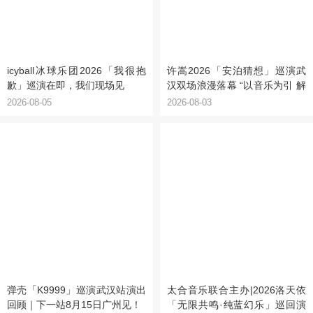
icyball冰球乐团2026「我很抱
许嵩2026「安泊猜想」巡演武
歉」巡演在即，我们现场见
汉双场浪漫落幕 “以音乐为引 解
锁江城记忆”
2026-08-05
2026-08-03
弹壳「K9999」巡演武汉站演出
太合音乐联合主办|2026洛天依
回顾｜下一站8月15日广州见！
「无限共鸣·纯蓝幻乐」巡回演