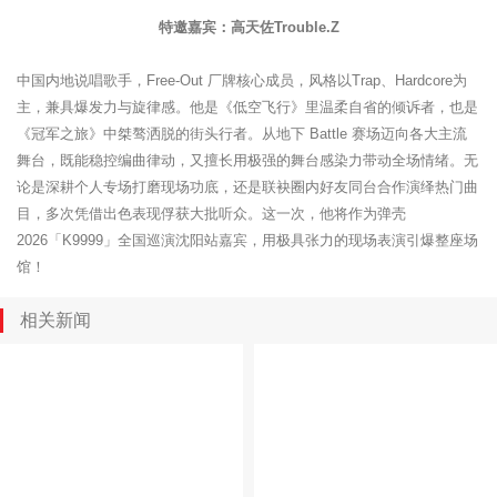
特邀嘉宾：高天佐Trouble.Z
中国内地说唱歌手，Free-Out 厂牌核心成员，风格以Trap、Hardcore为
主，兼具爆发力与旋律感。他是《低空飞行》里温柔自省的倾诉者，也是
《冠军之旅》中桀骜洒脱的街头行者。从地下 Battle 赛场迈向各大主流
舞台，既能稳控编曲律动，又擅长用极强的舞台感染力带动全场情绪。无
论是深耕个人专场打磨现场功底，还是联袂圈内好友同台合作演绎热门曲
目，多次凭借出色表现俘获大批听众。这一次，他将作为弹壳
2026「K9999」全国巡演沈阳站嘉宾，用极具张力的现场表演引爆整座场
馆！
相关新闻