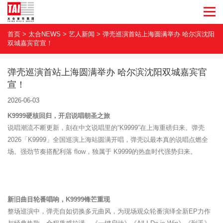
首页
>
太合NEWS
>
艺人新闻
>
弹壳巡演首站上海圆满举办 哈尔滨沈阳
双城嘉宾官宣！
弹壳巡演首站上海圆满举办 哈尔滨沈阳双城嘉宾官
宣！
2026-06-03
K9999硬核回归，开启说唱朝圣之旅
说唱潮流不断更新，刻在中文说唱里的“K9999”在上海重磅归来。弹壳
2026「K9999」全国巡演上海站圆满开唱，弹壳以最本真的说唱点燃全
场。强劲节奏搭配利落 flow，独属于 K9999的热血时代强势归来。
新旧曲目轮番唱响，K9999锋芒重现
整场巡演中，弹壳自如切换多元曲风，为现场观众轮番演绎全新EP力作