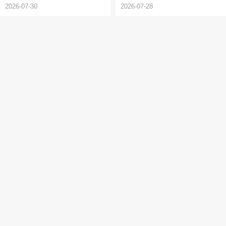
唱会·上海站嘉宾揭晓&观演须知
2026-07-30
2026-07-28