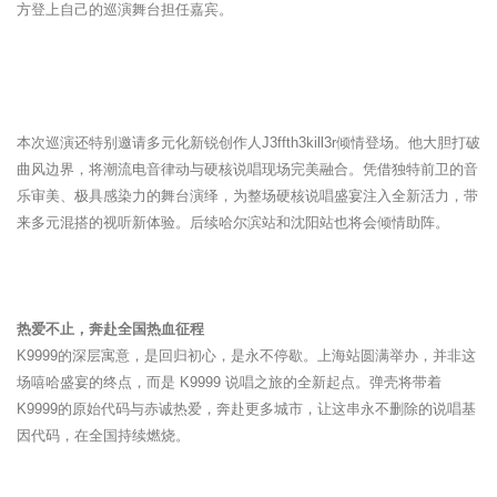
方登上自己的巡演舞台担任嘉宾。
本次巡演还特别邀请多元化新锐创作人J3ffth3kill3r倾情登场。他大胆打破
曲风边界，将潮流电音律动与硬核说唱现场完美融合。凭借独特前卫的音
乐审美、极具感染力的舞台演绎，为整场硬核说唱盛宴注入全新活力，带
来多元混搭的视听新体验。后续哈尔滨站和沈阳站也将会倾情助阵。
热爱不止，奔赴全国热血征程
K9999的深层寓意，是回归初心，是永不停歇。上海站圆满举办，并非这
场嘻哈盛宴的终点，而是 K9999 说唱之旅的全新起点。弹壳将带着
K9999的原始代码与赤诚热爱，奔赴更多城市，让这串永不删除的说唱基
因代码，在全国持续燃烧。