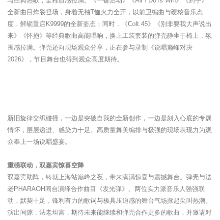
与经典热歌，全程质感拉满。《一键启动》《All I Do is Win》《到手》
全新曲目炸裂登场，身着无袖T恤火力全开，以前卫编曲与硬核音乐态
度，解锁重启K9999的全新姿态；同时，《Colt.45》《别非要我大声说出
来》《怀抱》等经典歌曲高能唱响，换上工装套装的弹壳静坐于椅上，氛
围感拉满。弹壳还向现场观众分享，正在参与录制《说唱巅峰对决
2026》，节目舞台也得到观众高度期待。
新旧旋律交织碰撞，一边是突破自我的全新创作，一边是刻入心底的专属
情怀，层层递进、感染力十足。高质量舞美编排与极强的现场表现力为观
众奉上一场说唱盛宴。
重磅联动，双嘉宾惊喜空降
双嘉宾助阵，铸就上海站巅峰之夜，带来满满惊喜与震撼舞台。弹壳与法
老PHARAOH同台演绎合作曲目《发光弹》。两位实力派音乐人强强联
动，默契十足，锋利有力的歌词与极具压迫感的舞台气场掀起尖叫热潮。
演出间隙，法老坦言，期待未来能继续和弹壳合作更多的歌曲，并邀请对